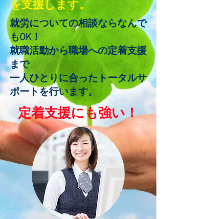
を支援します。
就労についての相談ならなんで
も
OK！
就職活動から職場への定着支援
まで
​一人ひとりに合ったトータルサ
ポートを行います。​
​定着支援にも強い​！