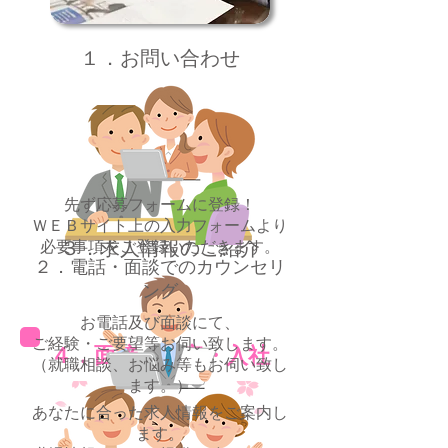
１．お問い合わせ
先ず応募フォームに登録！
ＷＥＢサイト上の入力フォームより
３．求人情報のご紹介
必要事項をご登録いただきます。
２．電話・面談でのカウンセリ
ング
お電話及び面談にて、
ご経験・ご要望等お伺い致します。
４．面接・内定・入社
（就職相談、お悩み等もお伺い致し
ます。）
あなたに合った求人情報をご案内し
ます。